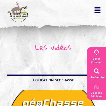
La fédération
des chasseurs
▼
Les vidéos
Vivre la nature
ensemble
Lever
▼
Coucher
Connaitre
la règlementation
Rechercher
▼
APPLICATION GÉOCHASSE
Répertoire
des actes officiels
L'Espace
Découvrir la faune
Adhérent
et les territoires