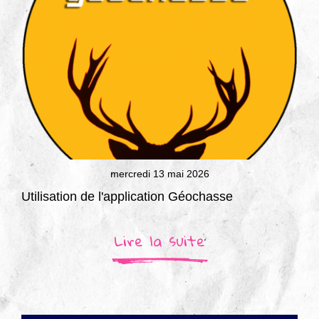
▼
Agir
pour l’environnement
▼
Je veux devenir chasseur
▼
Je suis chasseur
▼
Je valide mon permis
mercredi 13 mai 2026
Utilisation de l'application Géochasse
Lire la suite