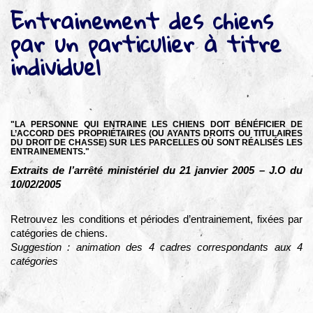
▼
Entrainement des chiens
Agir
par un particulier à titre
pour l’environnement
individuel
▼
Je veux devenir chasseur
▼
Je suis chasseur
"LA PERSONNE QUI ENTRAINE LES CHIENS DOIT BÉNÉFICIER DE
L’ACCORD DES PROPRIÉTAIRES (OU AYANTS DROITS OU TITULAIRES
DU DROIT DE CHASSE) SUR LES PARCELLES OÙ SONT RÉALISÉS LES
▼
ENTRAINEMENTS."
Je valide mon permis
Extraits de l’arrêté ministériel du 21 janvier 2005 – J.O du
10/02/2005
Retrouvez les conditions et périodes d’entrainement, fixées par
catégories de chiens.
Suggestion : animation des 4 cadres correspondants aux 4
catégories