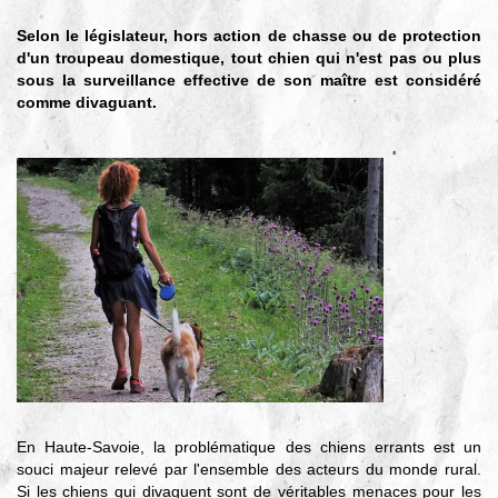
▼
Selon le législateur, hors action de chasse ou de protection
Agir
d'un troupeau domestique, tout chien qui
n'est pas ou plus
pour l’environnement
sous la surveillance effective de son maître est considéré
▼
comme divaguant.
Je veux devenir chasseur
▼
Je suis chasseur
▼
Je valide mon permis
En Haute-Savoie, la problématique des chiens errants est un
souci majeur relevé par l'ensemble des acteurs du monde rural.
Si les chiens qui divaguent sont de véritables menaces pour les