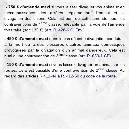
- 750 € d’amende maxi
si vous laisser divaguer vos animaux en
méconnaissance des arrêtés réglementant l’emploi et la
divagation des chiens. Cela est puni de cette amende pour les
ème
contraventions de 4
classe, relevable par la voie de l’amende
forfaitaire (soit 135 €) (
art. R. 428-6 C. Env.
).
- 450 € d’amende maxi
dans le cas où cette divagation conduirait
à la mort ou à des blessures d’autres animaux domestiques
provoquées par la divagation d’un animal dangereux. Cela est
ème
puni d’une contravention de 3
classe (
art. R. 653-1 CP
).
- 150 € d’amende maxi
si vous laissez divaguer un animal sur les
ème
routes. Cela est passible d’une contravention de 2
classe. Au
regard des articles
R.412-44
à
R. 412-50 du code de la route
.