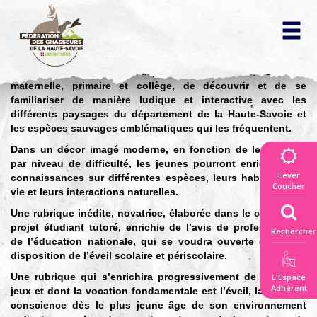
Cette rubrique permettra aux jeunes de 3 à 15 ans, de niveau
La fédération
maternelle, primaire et collège, de découvrir et de se
des chasseurs
familiariser de manière ludique et interactive avec les
différents paysages du département de la Haute-Savoie et
▼
les espèces sauvages emblématiques qui les fréquentent
.
Vivre la nature
Dans un décor imagé moderne, en fonction de leur âge et
ensemble
par niveau de difficulté, les jeunes pourront enrichir leurs
Lever
▼
connaissances sur différentes espèces, leurs habitudes de
Coucher
vie et leurs interactions naturelles.
Connaitre
la règlementation
Une rubrique inédite, novatrice, élaborée dans le cadre d’un
projet étudiant tutoré, enrichie de l’avis de professionnels
Rechercher
▼
de l’éducation nationale, qui se voudra ouverte et outil à
Répertoire
disposition de l’éveil scolaire et périscolaire.
des actes officiels
Une rubrique qui s’enrichira progressivement de plusieurs
L'Espace
Découvrir la faune
Adhérent
jeux et dont la vocation fondamentale est l’éveil, la prise de
et les territoires
conscience dès le plus jeune âge de son environnement