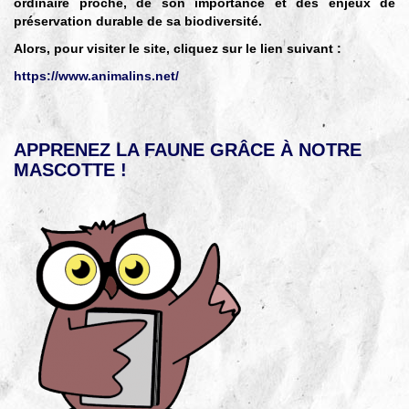
ordinaire proche, de son importance et des enjeux de
▼
préservation durable de sa biodiversité.
Agir
Alors, pour visiter le site, cliquez sur le lien suivant :
pour l’environnement
https://www.animalins.net/
▼
Je veux devenir chasseur
▼
APPRENEZ LA FAUNE GRÂCE À NOTRE
Je suis chasseur
MASCOTTE !
▼
Je valide mon permis