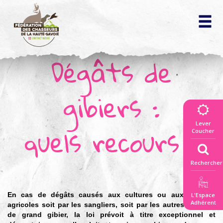
Dégâts de
La fédération
des chasseurs
▼
gibiers :
Vivre la nature
ensemble
quels recours ?
Lever
▼
Coucher
Connaitre
la règlementation
Rechercher
▼
Répertoire
des actes officiels
En cas de dégâts causés aux cultures ou aux récoltes
L'Espace
Découvrir la faune
Adhérent
agricoles soit par les sangliers, soit par les autres espèces
et les territoires
de grand gibier, la loi prévoit à titre exceptionnel et