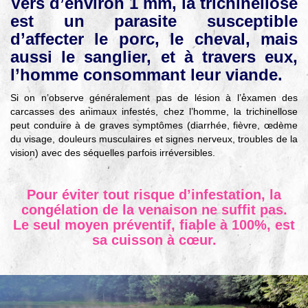
Vers d’environ 1 mm, la trichinellose
▼
est un parasite susceptible
Agir
d’affecter le porc, le cheval, mais
pour l’environnement
aussi le sanglier, et à travers eux,
▼
l’homme consommant leur viande.
Je veux devenir chasseur
Si on n’observe généralement pas de lésion à l’examen des
▼
carcasses des animaux infestés, chez l’homme, la trichinellose
Je suis chasseur
peut conduire à de graves symptômes (diarrhée, fièvre, œdème
du visage, douleurs musculaires et signes nerveux, troubles de la
▼
vision) avec des séquelles parfois irréversibles.
Je valide mon permis
Pour éviter tout risque d’infestation, la
congélation de la venaison ne suffit pas.
Le seul moyen préventif, fiable à 100%, est
sa cuisson à cœur.