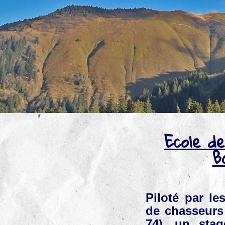
Ecole d
B
Piloté par le
de chasseurs
74), un sta