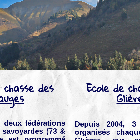
e chasse des
Ecole de ch
auges
Glièr
s deux fédérations
Depuis 2004, 3
 savoyardes (73 &
organisés chaq
ge est programmé