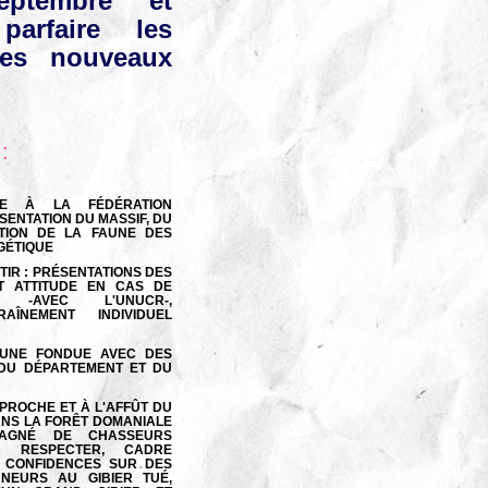
eptembre et
parfaire les
des nouveaux
 :
E À LA FÉDÉRATION
ENTATION DU MASSIF, DU
ATION DE LA FAUNE DES
GÉTIQUE
IR : PRÉSENTATIONS DES
T ATTITUDE EN CAS DE
 -AVEC L'UNUCR-,
AÎNEMENT INDIVIDUEL
'UNE FONDUE AVEC DES
 DU DÉPARTEMENT ET DU
PROCHE ET À L'AFFÛT DU
ANS LA FORÊT DOMANIALE
PAGNÉ DE CHASSEURS
 À RESPECTER, CADRE
 CONFIDENCES SUR DES
NEURS AU GIBIER TUÉ,