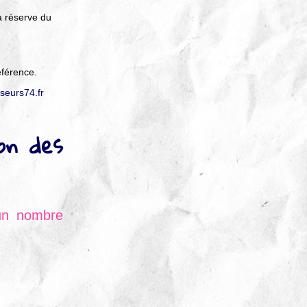
a réserve du
éférence.
seurs74.fr
ion des
'un nombre