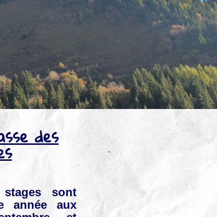
asse des
es
 stages sont
ue année aux