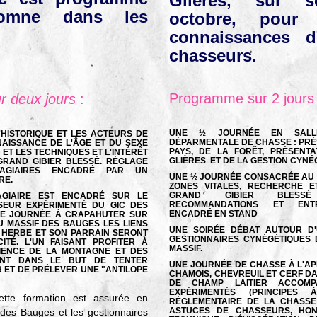
Glières, sur s
tomne dans les
octobre, pour 
connaissances 
chasseurs.
Programme sur 2 jours
 deux jours
:
UNE ½ JOURNÉE EN SALL
'HISTORIQUE ET LES ACTEURS DE
DÉPARMENTALE DE CHASSE : PRÉS
AISSANCE DE L'ÂGE ET DU SEXE
PAYS, DE LA FORÊT, PRÉSENT
ET LES TECHNIQUES ET L'INTÉRÊT
GLIÈRES ET DE LA GESTION CYNÉ
RAND GIBIER BLESSÉ. RÉGLAGE
AGIAIRES ENCADRÉ PAR UN
UNE ½ JOURNÉE CONSACRÉE AU T
RE.
ZONES VITALES, RECHERCHE E
GRAND GIBIER BLESSÉ
GIAIRE EST ENCADRÉ SUR LE
RECOMMANDATIONS ET ENTR
SEUR EXPÉRIMENTÉ DU GIC DES
ENCADRÉ EN STAND
NE JOURNÉE À CRAPAHUTER SUR
 MASSIF DES BAUGES LES LIENS
UNE SOIRÉE DÉBAT AUTOUR D
 HERBE ET SON PARRAIN SERONT
GESTIONNAIRES CYNÉGÉTIQUES
ITÉ. L'UN FAISANT PROFITER À
MASSIF.
IENCE DE LA MONTAGNE ET DES
TENT DANS LE BUT DE TENTER
UNE JOURNÉE DE CHASSE À L'AP
ET DE PRÉLEVER UNE "ANTILOPE
CHAMOIS, CHEVREUIL ET CERF D
DE CHAMP LAITIER ACCOM
EXPÉRIMENTÉS (PRINCIPES
cette formation est assurée en
RÉGLEMENTAIRE DE LA CHASSE
ASTUCES DE CHASSEURS, HON
 des Bauges et les gestionnaires