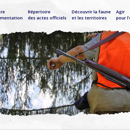
tre
Répertoire
Découvrir la faune
Agir
ementation
des actes officiels
et les territoires
pour l