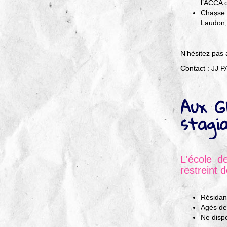
l’ACCA d
Chasse d
Laudon,
N’hésitez pas 
Contact : JJ 
Aux Gl
stagia
L'école d
restreint 
Résidan
Agés de
Ne dispo