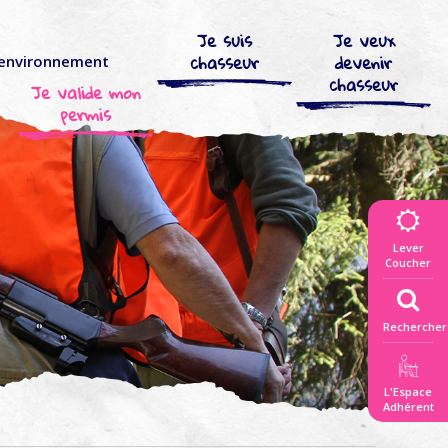
Je suis
Je veux
chasseur
devenir
’environnement
chasseur
Je valide mon
permis
Lever
Coucher
Rechercher
L'Espace
Adhérent