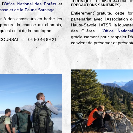
TECHNIQUE D'ÉVISCÉRATION 
l'
Office National des Forêts
et
PRÉCAUTIONS SANITAIRES).
hasse et de la Faune Sauvage
Entièrement gratuite, cette f
vrir à des chasseurs en herbe les
partenariat avec l'Association
 procure la chasse au chamois,
Haute-Savoie, l'ATSR, la louveter
r qu'est celui de la montagne.
des Glières. L'
Office Nation
gracieusement pour rappeler l'éq
 COURSAT - 04.50.46.89.21 -
convient de préserver et présenter