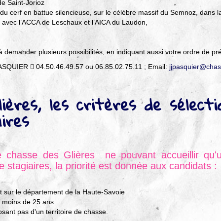
e Saint-Jorioz
u cerf en battue silencieuse, sur le célèbre massif du Semnoz, dans l
 avec l’ACCA de Leschaux et l’AICA du Laudon,
à demander plusieurs possibilités, en indiquant aussi votre ordre de pr
PASQUIER  04.50.46.49.57 ou 06.85.02.75.11 ; Email:
jjpasquier@chas
ières, les critères de sélect
ires
e chasse des Glières ne pouvant accueillir qu
de stagiaires, la priorité est donnée aux candidats :
t sur le département de la Haute-Savoie
 moins de 25 ans
sant pas d'un territoire de chasse.