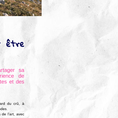
t être
rtager sa
érience de
tes et des
ard du crû, à
ndes.
de l’art, avec