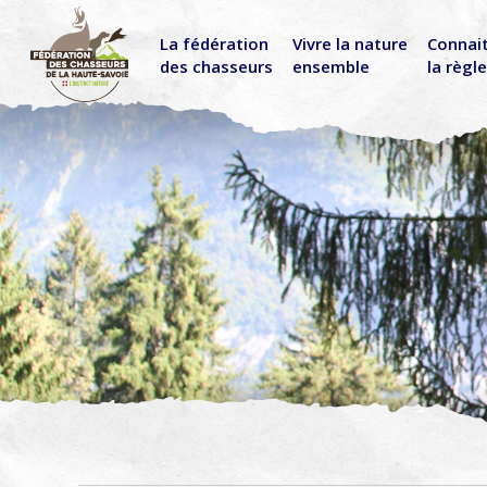
La fédération
Vivre la nature
Connai
des chasseurs
ensemble
la règl