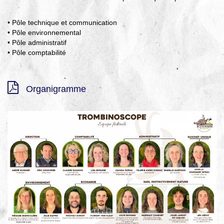
▼
Agir
• Pôle technique et communication
pour l’environnement
• Pôle environnemental
• Pôle administratif
▼
• Pôle comptabilité
Je veux devenir chasseur
▼
Organigramme
Je suis chasseur
▼
Je valide mon permis