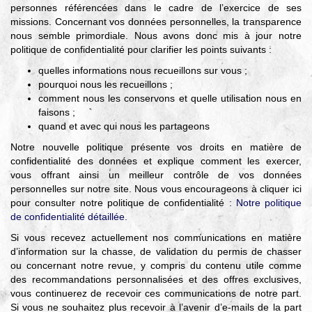
▼
personnes référencées dans le cadre de l’exercice de ses
missions. Concernant vos données personnelles, la transparence
Agir
nous semble primordiale. Nous avons donc mis à jour notre
pour l’environnement
politique de confidentialité pour clarifier les points suivants :
▼
quelles informations nous recueillons sur vous ;
Je veux devenir chasseur
pourquoi nous les recueillons ;
comment nous les conservons et quelle utilisation nous en
▼
faisons ;
Je suis chasseur
quand et avec qui nous les partageons
▼
Notre nouvelle politique présente vos droits en matière de
confidentialité des données et explique comment les exercer,
Je valide mon permis
vous offrant ainsi un meilleur contrôle de vos données
personnelles sur notre site. Nous vous encourageons à cliquer ici
pour consulter notre politique de confidentialité :
Notre politique
de confidentialité détaillée.
Si vous recevez actuellement nos communications en matière
d’information sur la chasse, de validation du permis de chasser
ou concernant notre revue, y compris du contenu utile comme
des recommandations personnalisées et des offres exclusives,
vous continuerez de recevoir ces communications de notre part.
Si vous ne souhaitez plus recevoir à l’avenir d’e-mails de la part