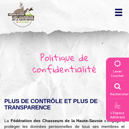
La fédération
des chasseurs
▼
Politique de
Vivre la nature
confidentialité
ensemble
Lever
▼
Coucher
Connaitre
la règlementation
Rechercher
▼
PLUS DE CONTRÔLE ET PLUS DE
Répertoire
TRANSPARENCE
des actes officiels
L'Espace
Découvrir la faune
Adhérent
La
Fédération des Chasseurs de la Haute-Savoie
s’engage à
et les territoires
protéger les données personnelles de tous ses membres et