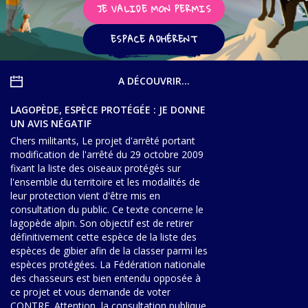
▼
JE VALIDE MON PERMIS
Agir
ESPACE ADHÉRENT
pour l’environnement
▼
A DÉCOUVRIR...
Je veux devenir chasseur
▼
LAGOPÈDE, ESPÈCE PROTÉGÉE : JE DONNE
Je suis chasseur
UN AVIS NÉGATIF
Chers militants, Le projet d'arrêté portant
▼
modification de l'arrêté du 29 octobre 2009
Je valide mon permis
fixant la liste des oiseaux protégés sur
l'ensemble du territoire et les modalités de
leur protection vient d'être mis en
consultation du public. Ce texte concerne le
lagopède alpin. Son objectif est de retirer
définitivement cette espèce de la liste des
espèces de gibier afin de la classer parmi les
espèces protégées. La Fédération nationale
des chasseurs est bien entendu opposée à
ce projet et vous demande de voter
CONTRE. Attention, la consultation publique