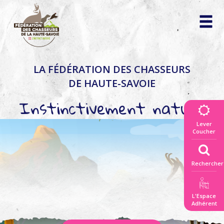
La fédération
LA FÉDÉRATION DES CHASSEURS
des chasseurs
DE HAUTE-SAVOIE
▼
Instinctivement nature
Vivre la nature
ensemble
Lever
▼
Coucher
Connaitre
la règlementation
Rechercher
▼
Répertoire
des actes officiels
L'Espace
Découvrir la faune
Adhérent
et les territoires