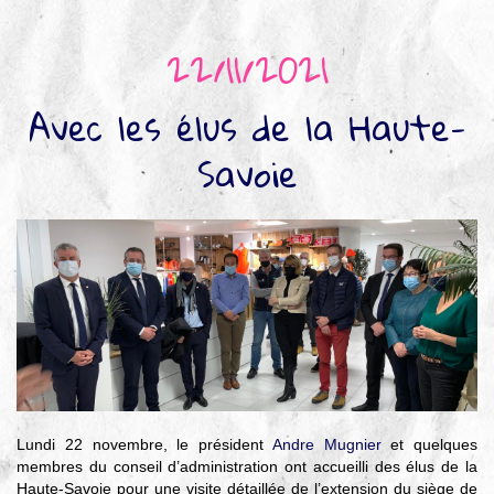
▼
Agir
22/11/2021
pour l’environnement
▼
Avec les élus de la Haute-
Je veux devenir chasseur
Savoie
▼
Je suis chasseur
▼
Je valide mon permis
Lundi 22 novembre, le président
Andre Mugnier
et quelques
membres du conseil d’administration ont accueilli des élus de la
Haute-Savoie pour une visite détaillée de l’extension du siège de