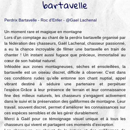
bartavelle
▼
Agir
pour l’environnement
Perdrix Bartavelle - Roc d'Enfer - @Gael Lachenal
▼
Un moment rare et magique en montagne
Je veux devenir chasseur
Lors d’un comptage au chant de la perdrix bartavelle organisé par
▼
la fédération des chasseurs, Gaël Lachenal, chasseur passionné,
a eu la chance incroyable de filmer une bartavelle en train de
Je suis chasseur
chanter ! Un instant aussi fugace que précieux, immortalisé au
▼
cœur de son habitat naturel.
Inféodée aux zones montagneuses, sèches et ensoleillées, la
Je valide mon permis
bartavelle est un oiseau discret, difficile à observer. C’est dans
ces conditions rudes qu’elle entonne son chant nuptial, appel
vibrant destiné à séduire une partenaire et perpétuer
l’espèce.Grâce à leur présence de terrain et leur connaissance
fine des milieux naturels, les chasseurs s’engagent activement
dans le suivi et la préservation des galliformes de montagne. Leur
travail, souvent discret, permet d’améliorer les connaissances sur
ces espèces sensibles et de les gérer durablement.
Merci à Gaël pour ce témoignage visuel unique et à tous les
chasseurs qui vivent et partagent ces moments d’exception.