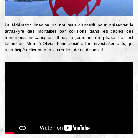
▼
Agir
pour l’environnement
La fédération imagine un nouveau dispositif pour préserver le
▼
tétras-lyre des mortalités par collisions dans les câbles des
Je veux devenir chasseur
remontées mécaniques. Il est aujourd’hui en phase de test
technique. Merci à Olivier Tonin, société Tool investissements, qui
▼
a participé activement à la création de ce dispositif.
Je suis chasseur
▼
Je valide mon permis