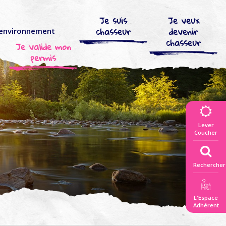
Je suis
Je veux
chasseur
devenir
’environnement
chasseur
Je valide mon
permis
Lever
Coucher
Rechercher
L'Espace
Adhérent