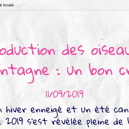
té locale
oduction des oisea
ntagne : un bon cr
11/09/2019
 hiver enneigé et un été cani
e 2019 s'est révélée pleine de