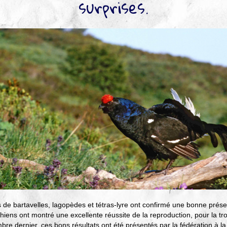
surprises.
s de bartavelles, lagopèdes et tétras-lyre ont confirmé une bonne présen
hiens ont montré une excellente réussite de la reproduction, pour la t
bre dernier, ces bons résultats ont été présentés par la fédération à 