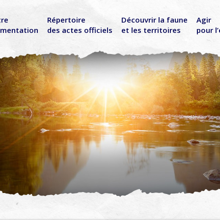
tre
Répertoire
Découvrir la faune
Agir
ementation
des actes officiels
et les territoires
pour l