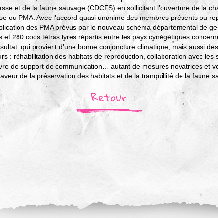
sse et de la faune sauvage (CDCFS) en sollicitant l'ouverture de la c
se ou PMA. Avec l'accord quasi unanime des membres présents ou repr
application des PMA prévus par le nouveau schéma départemental de ges
s et 280 coqs tétras lyres répartis entre les pays cynégétiques concern
résultat, qui provient d'une bonne conjoncture climatique, mais aussi des
s : réhabilitation des habitats de reproduction, collaboration avec les s
 de support de communication… autant de mesures novatrices et vol
aveur de la préservation des habitats et de la tranquillité de la faune 
Retour