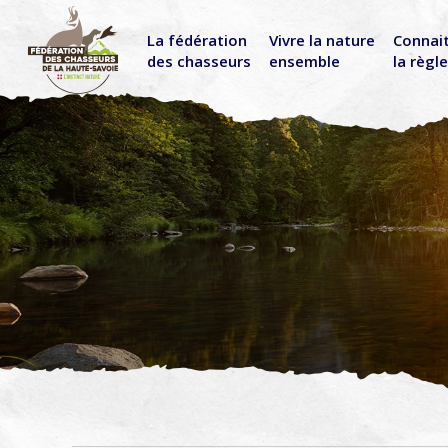
La fédération
Vivre la nature
Connai
des chasseurs
ensemble
la règl