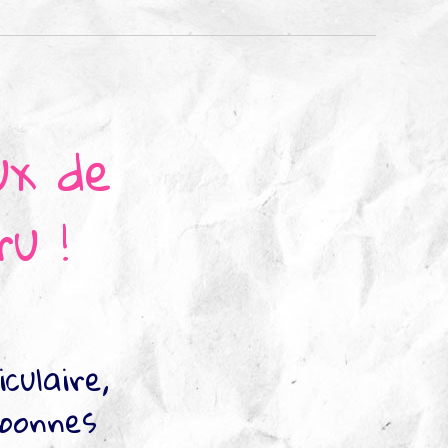
ux de
u !
culaire,
 bonnes