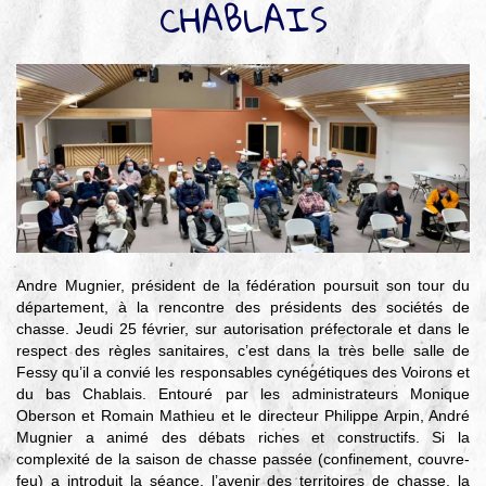
CHABLAIS
▼
Agir
pour l’environnement
▼
Je veux devenir chasseur
▼
Je suis chasseur
▼
Je valide mon permis
Andre Mugnier, président de la fédération poursuit son tour du
département, à la rencontre des présidents des sociétés de
chasse. Jeudi 25 février, sur autorisation préfectorale et dans le
respect des règles sanitaires, c’est dans la très belle salle de
Fessy qu’il a convié les responsables cynégétiques des Voirons et
du bas Chablais. Entouré par les administrateurs Monique
Oberson et Romain Mathieu et le directeur Philippe Arpin, André
Mugnier a animé des débats riches et constructifs. Si la
complexité de la saison de chasse passée (confinement, couvre-
feu) a introduit la séance, l’avenir des territoires de chasse, la