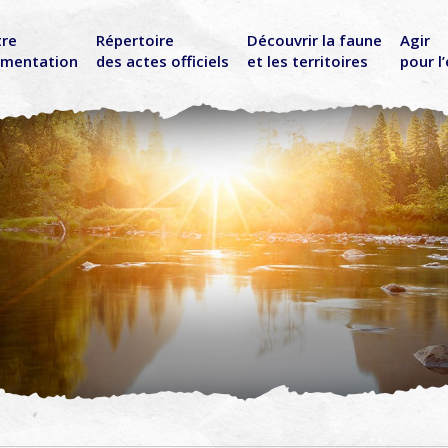
tre
Répertoire
Découvrir la faune
Agir
ementation
des actes officiels
et les territoires
pour l