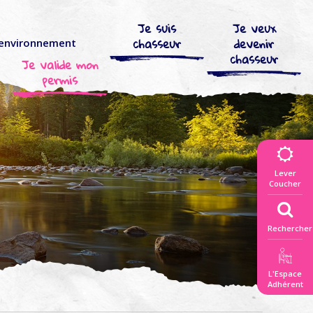
Je suis
Je veux
chasseur
devenir
’environnement
chasseur
Je valide mon
permis
Lever
Coucher
Rechercher
L'Espace
Adhérent