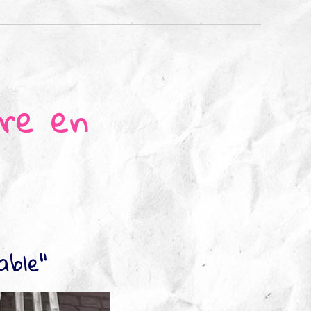
ire en
able"