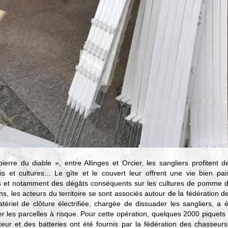
ierre du diable », entre Allinges et Orcier, les sangliers profitent d
is et cultures... Le gîte et le couvert leur offrent une vie bien pai
et notamment des dégâts conséquents sur les cultures de pomme de
, les acteurs du territoire se sont associés autour de la fédération d
ériel de clôture électrifiée, chargée de dissuader les sangliers, a 
er les parcelles à risque. Pour cette opération, quelques 2000 piquets 
teur et des batteries ont été fournis par la fédération des chasseurs