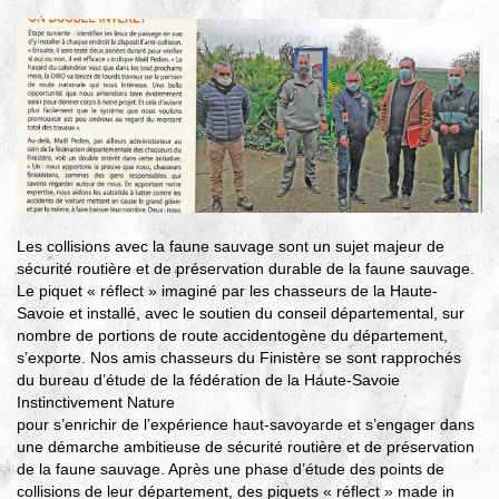
▼
Agir
pour l’environnement
▼
Je veux devenir chasseur
▼
Je suis chasseur
▼
Les collisions avec la faune sauvage sont un sujet majeur de
Je valide mon permis
sécurité routière et de préservation durable de la faune sauvage.
Le piquet « réflect » imaginé par les chasseurs de la Haute-
Savoie et installé, avec le soutien du conseil départemental, sur
nombre de portions de route accidentogène du département,
s’exporte. Nos amis chasseurs du Finistère se sont rapprochés
du bureau d’étude de la fédération de la Haute-Savoie
Instinctivement Nature
pour s’enrichir de l’expérience haut-savoyarde et s’engager dans
une démarche ambitieuse de sécurité routière et de préservation
de la faune sauvage. Après une phase d’étude des points de
collisions de leur département, des piquets « réflect » made in