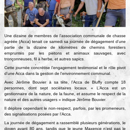
Une dizaine de membres de l’association communale de chasse
agréée (Acca) tenait ce samedi sa journée de dégagement d’une
partie de la dizaine de kilomètres de chemins forestiers
empruntés par les piétons et animaux sauvages, avec
tronçonneuses, fil à herbe, et autres sapics.
Cette journée concrétise l’engagement testimonial et le rôle pivot
d’une Acca dans la gestion de l’environnement communal.
Avec Jérôme Bouvier à sa tête, l’Acca de Bluffy compte 18
personnes, dont sept sociétaires locaux. « L’Acca est un
gestionnaire de la nature, de la faune, et assume le respect de la
nature et des autres usagers » indique Jérôme Bouvier.
Il déplore cependant le non-respect, parfois, par les promeneurs,
des signalisations posées par l’Acca.
La journée de dégagement a rassemblé plusieurs générations, le
doyen ayant 80 ans, tandis que le jeune Maxence n’est pas le