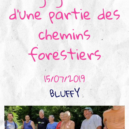
d’une partie des
▼
Agir
pour l’environnement
chemins
▼
Je veux devenir chasseur
forestiers
▼
Je suis chasseur
▼
Je valide mon permis
15/07/2019
BLUFFY