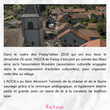
▼
Agir
pour l’environnement
▼
Je veux devenir chasseur
▼
Je suis chasseur
▼
Dans le cadre des Fessy'vitées 2018 qui ont eux lieux le
Je valide mon permis
dimanche 26 août, l'ACCA de Fessy s'est joint au comité des fêtes
ainsi qu'à l'association Muséâm (association culturelle engagée
dans le développement d'activités culturelles), pour organiser
cette fête au village.
L'ACCA a pu faire découvrir l'univers de la chasse et de la faune
sauvage grâce à la remorque pédagogique, et également divertir
petits et grands avec un stand de tir à la carabine de biatlhon
laser.
Retour