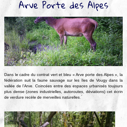
Arve Porte des Alpes
▼
Agir
pour l’environnement
▼
Je veux devenir chasseur
▼
Je suis chasseur
▼
Je valide mon permis
Dans le cadre du contrat vert et bleu « Arve porte des Alpes », la
fédération suit la faune sauvage sur les îles de Vougy dans la
vallée de l’Arve. Coincées entre des espaces urbanisés toujours
plus dense (zones industrielles, autoroutes, déviations) cet écrin
de verdure recèle de merveilles naturelles.