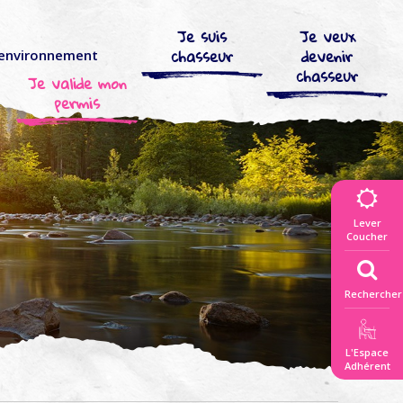
Je suis
Je veux
chasseur
devenir
’environnement
chasseur
Je valide mon
permis
Lever
Coucher
Rechercher
L'Espace
Adhérent