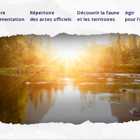
tre
Répertoire
Découvrir la faune
Agir
ementation
des actes officiels
et les territoires
pour l