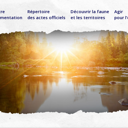
tre
Répertoire
Découvrir la faune
Agir
ementation
des actes officiels
et les territoires
pour l