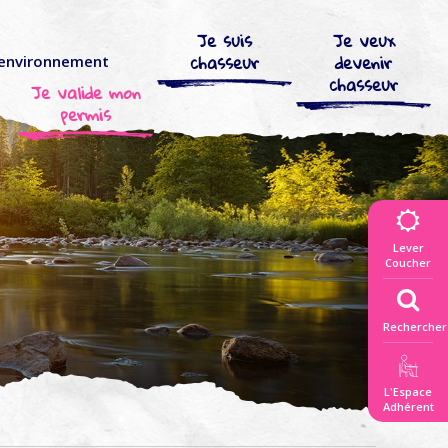
Je suis
Je veux
chasseur
devenir
’environnement
chasseur
Je valide mon
permis
Lever
Coucher
Rechercher
L'Espace
Adhérent