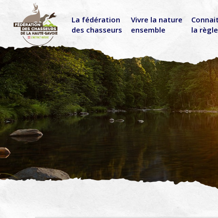
La fédération
Vivre la nature
Connai
des chasseurs
ensemble
la règl