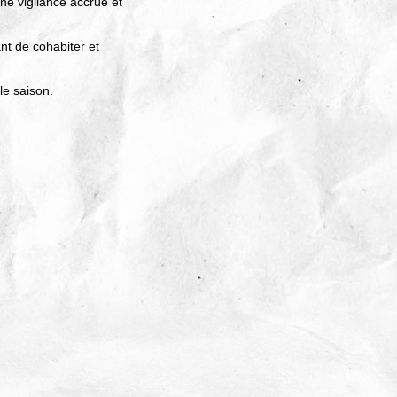
e vigilance accrue et
nt de cohabiter et
le saison.