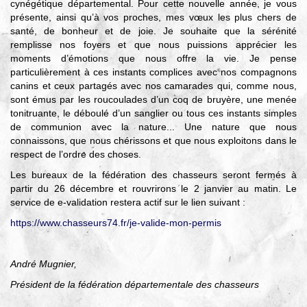
cynégétique départemental. Pour cette nouvelle année, je vous
présente, ainsi qu’à vos proches, mes vœux les plus chers de
santé, de bonheur et de joie. Je souhaite que la sérénité
remplisse nos foyers et que nous puissions apprécier les
moments d’émotions que nous offre la vie. Je pense
particulièrement à ces instants complices avec nos compagnons
canins et ceux partagés avec nos camarades qui, comme nous,
sont émus par les roucoulades d’un coq de bruyère, une menée
tonitruante, le déboulé d’un sanglier ou tous ces instants simples
de communion avec la nature... Une nature que nous
connaissons, que nous chérissons et que nous exploitons dans le
respect de l’ordre des choses.
Les bureaux de la fédération des chasseurs seront fermés à
partir du 26 décembre et rouvrirons le 2 janvier au matin. Le
service de e-validation restera actif sur le lien suivant :
https://www.chasseurs74.fr/je-valide-mon-permis
André Mugnier,
Président de la fédération départementale des chasseurs