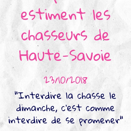
estiment les
▼
Agir
pour l’environnement
chasseurs de
▼
Je veux devenir chasseur
Haute-Savoie
▼
Je suis chasseur
▼
Je valide mon permis
23/10/2018
"Interdire la chasse le
dimanche, c'est comme
interdire de se promener"