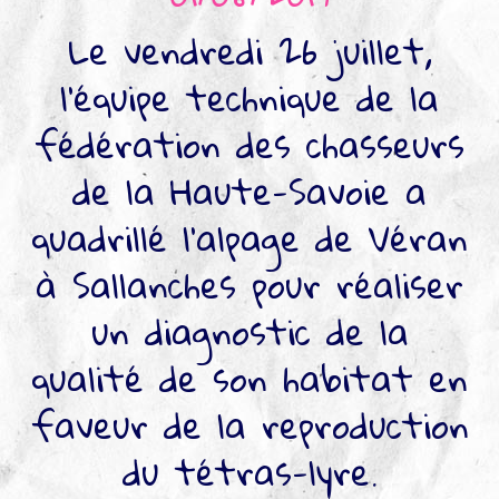
▼
Le vendredi 26 juillet,
Agir
pour l’environnement
l'équipe technique de la
▼
fédération des chasseurs
Je veux devenir chasseur
▼
de la Haute-Savoie a
Je suis chasseur
quadrillé l'alpage de Véran
▼
à Sallanches pour réaliser
Je valide mon permis
un diagnostic de la
qualité de son habitat en
faveur de la reproduction
du tétras-lyre.