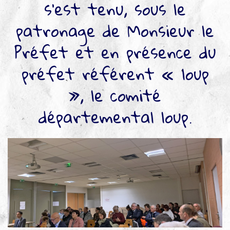
s’est tenu, sous le
▼
Agir
patronage de Monsieur le
pour l’environnement
Préfet et en présence du
▼
Je veux devenir chasseur
préfet référent « loup
▼
», le comité
Je suis chasseur
▼
départemental loup.
Je valide mon permis