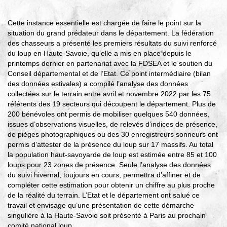
Cette instance essentielle est chargée de faire le point sur la
situation du grand prédateur dans le département. La fédération
des chasseurs a présenté les premiers résultats du suivi renforcé
du loup en Haute-Savoie, qu’elle a mis en place depuis le
printemps dernier en partenariat avec la FDSEA et le soutien du
Conseil départemental et de l’Etat. Ce point intermédiaire (bilan
des données estivales) a compilé l’analyse des données
collectées sur le terrain entre avril et novembre 2022 par les 75
référents des 19 secteurs qui découpent le département. Plus de
200 bénévoles ont permis de mobiliser quelques 540 données,
issues d’observations visuelles, de relevés d’indices de présence,
de pièges photographiques ou des 30 enregistreurs sonneurs ont
permis d’attester de la présence du loup sur 17 massifs. Au total
la population haut-savoyarde de loup est estimée entre 85 et 100
loups pour 23 zones de présence. Seule l’analyse des données
du suivi hivernal, toujours en cours, permettra d’affiner et de
compléter cette estimation pour obtenir un chiffre au plus proche
de la réalité du terrain. L’Etat et le département ont salué ce
travail et envisage qu’une présentation de cette démarche
singulière à la Haute-Savoie soit présenté à Paris au prochain
comité national loup.