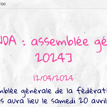
 FDC
DA : assemblée gé
2024]
12/04/2024
mblée générale de la fédérat
s aura lieu le samedi 20 avr