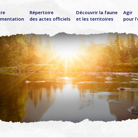
tre
Répertoire
Découvrir la faune
Agir
ementation
des actes officiels
et les territoires
pour l