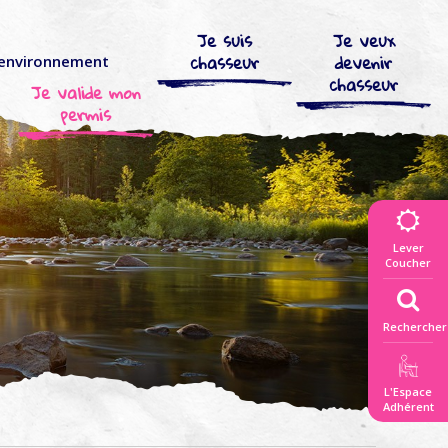
Je suis
Je veux
chasseur
devenir
’environnement
chasseur
Je valide mon
permis
Lever
Coucher
Rechercher
L'Espace
Adhérent