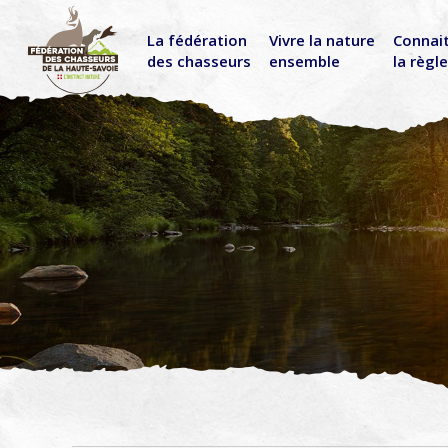
La fédération
Vivre la nature
Connai
des chasseurs
ensemble
la règl