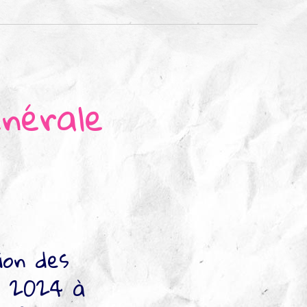
nérale
ion des
il 2024 à